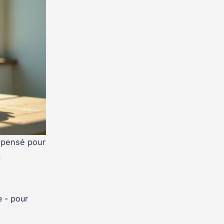
e pensé pour
:
e - pour