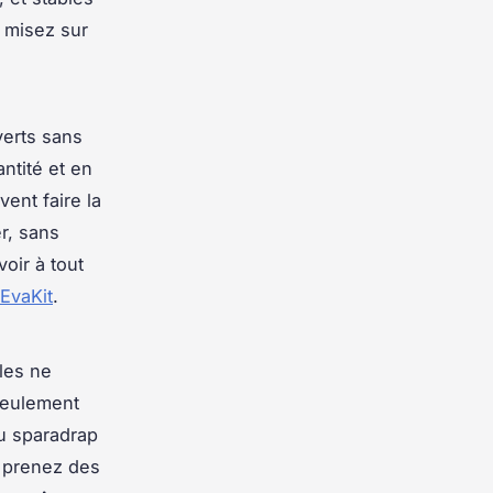
 misez sur
verts sans
ntité et en
vent faire la
er, sans
oir à tout
EvaKit
.
les ne
seulement
u sparadrap
e prenez des