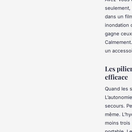
seulement, 
dans un fil
inondation 
gagne ceux 
Calmement.
un accessoir
Les pilie
efficace
Quand les si
L’autonomie
secours. Pe
même. L’hyd
moins trois 
portable. L