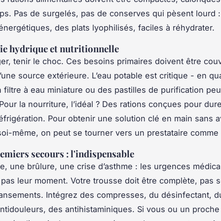
ps. Pas de surgelés, pas de conserves qui pèsent lourd :
nergétiques, des plats lyophilisés, faciles à réhydrater.
e hydrique et nutritionnelle
er, tenir le choc. Ces besoins primaires doivent être cou
une source extérieure. L’eau potable est critique - en qua
 filtre à eau miniature ou des pastilles de purification peu
Pour la nourriture, l’idéal ? Des rations conçues pour dur
éfrigération. Pour obtenir une solution clé en main sans av
soi-même, on peut se tourner vers un prestataire comme
remiers secours : l'indispensable
, une brûlure, une crise d’asthme : les urgences médica
 pas leur moment. Votre trousse doit être complète, pas 
ansements. Intégrez des compresses, du désinfectant, d
antidouleurs, des antihistaminiques. Si vous ou un proch