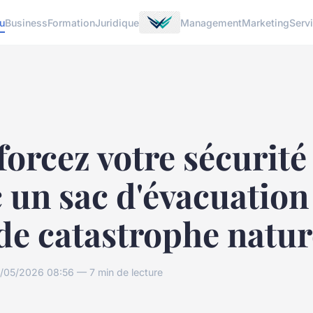
u
Business
Formation
Juridique
Management
Marketing
Serv
orcez votre sécurité
 un sac d'évacuation
de catastrophe natur
/05/2026 08:56 — 7 min de lecture