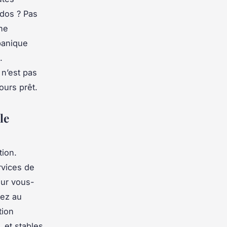
 dos ? Pas
une
panique
.
n’est pas
ours prêt.
le
tion.
rvices de
sur vous-
yez au
tion
, et stables