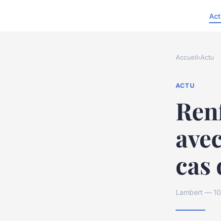
Act
Accueil
›
Actu
ACTU
Renf
avec
cas 
Lambert — 10