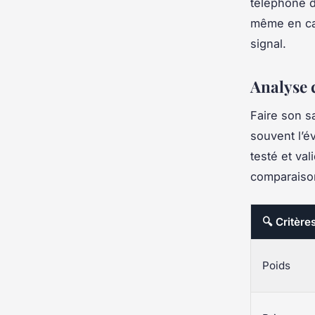
téléphone d
même en cas
signal.
Analyse 
Faire son sa
souvent l’é
testé et va
comparaison
🔍 Critère
Poids