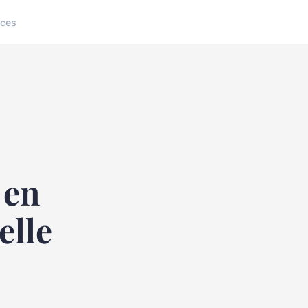
ices
 en
elle