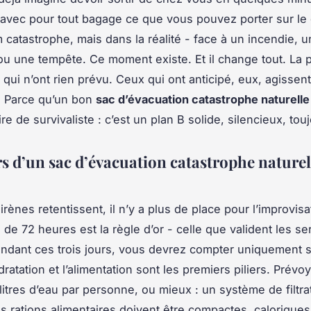
avec pour tout bagage ce que vous pouvez porter sur le
m catastrophe, mais dans la réalité - face à un incendie, 
ou une tempête. Ce moment existe. Et il change tout. La 
qui n’ont rien prévu. Ceux qui ont anticipé, eux, agissent
 Parce qu’un bon
sac d’évacuation catastrophe naturelle
e de survivaliste : c’est un plan B solide, silencieux, touj
rs d’un sac d’évacuation catastrophe naturel
rènes retentissent, il n’y a plus de place pour l’improvisa
 de 72 heures est la règle d’or - celle que valident les se
ndant ces trois jours, vous devrez compter uniquement 
ratation et l’alimentation sont les premiers piliers. Prévo
litres d’eau par personne, ou mieux : un système de filtra
es rations alimentaires doivent être compactes, caloriques