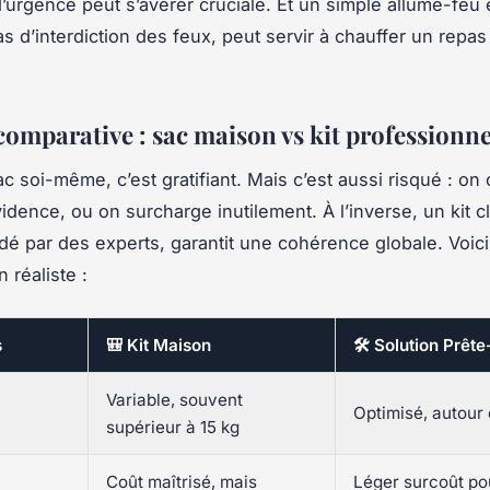
’urgence peut s’avérer cruciale. Et un simple allume-feu
 d’interdiction des feux, peut servir à chauffer un repas
comparative : sac maison vs kit professionne
c soi-même, c’est gratifiant. Mais c’est aussi risqué : on 
vidence, ou on surcharge inutilement. À l’inverse, un kit c
lidé par des experts, garantit une cohérence globale. Voic
 réaliste :
s
🎒 Kit Maison
🛠️ Solution Prête
Variable, souvent
Optimisé, autour 
supérieur à 15 kg
Coût maîtrisé, mais
Léger surcoût po