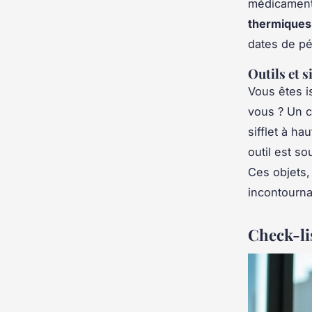
médicaments
thermiques
dates de p
Outils et s
Vous êtes i
vous ? Un c
sifflet à h
outil est s
Ces objets,
incontourna
Check-lis