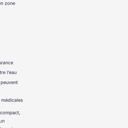
en zone
surance
re l’eau
x peuvent
 médicales
 compact,
 un