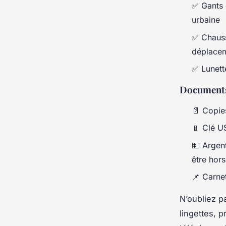
✅ Gants 
urbaine
✅ Chauss
déplace
✅ Lunett
Documents
📄 Copies
📱 Clé U
💵 Argent
être hors
📌 Carne
N’oubliez p
lingettes, 