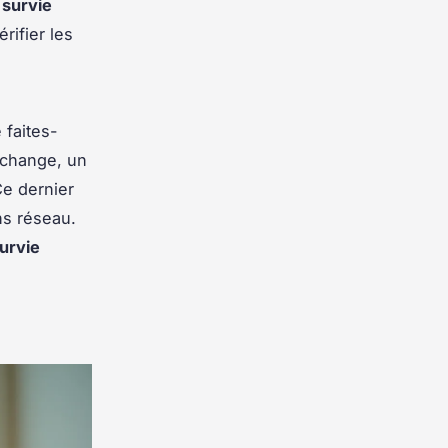
 survie
rifier les
 faites-
echange, un
Ce dernier
ns réseau.
urvie