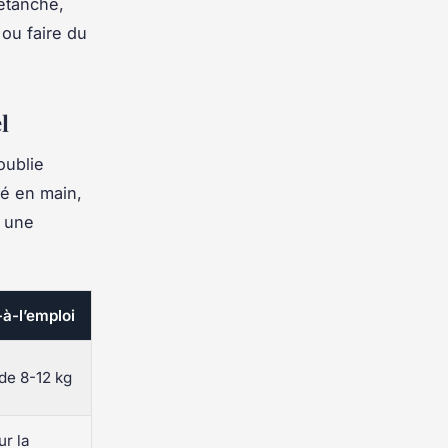
 étanche,
 ou faire du
l
oublie
lé en main,
i une
-à-l’emploi
de 8-12 kg
ur la