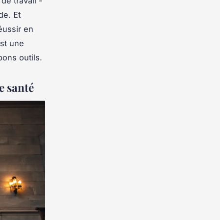
de travail -
e. Et
éussir en
est une
bons outils.
e santé