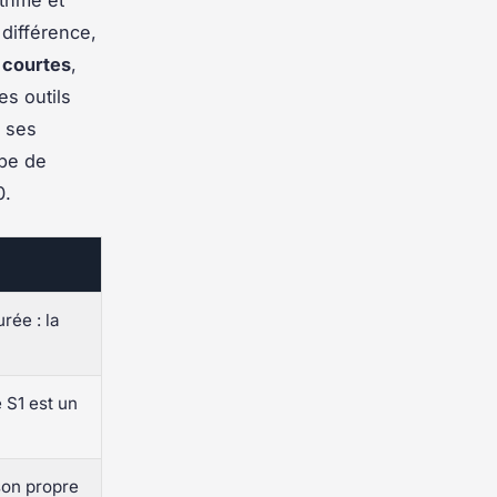
 différence,
 courtes
,
es outils
r ses
ype de
0.
rée : la
e S1 est un
son propre