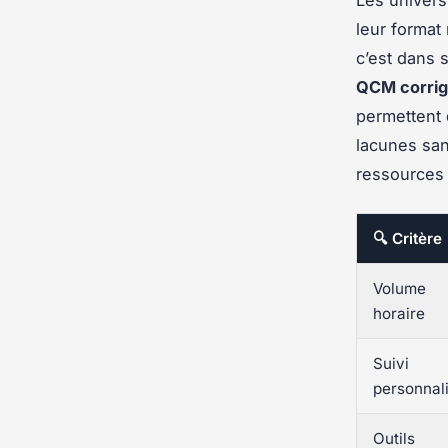
leur format
c’est dans
QCM corri
permettent 
lacunes san
ressources 
🔍 Critère
Volume
horaire
Suivi
personnal
Outils