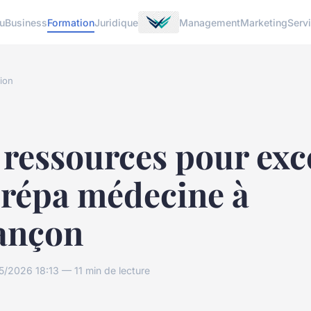
u
Business
Formation
Juridique
Management
Marketing
Serv
ion
ressources pour exc
prépa médecine à
ançon
/2026 18:13 — 11 min de lecture