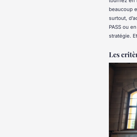
tournez en 
beaucoup e
surtout, d’
PASS ou en 
stratégie. E
Les critè