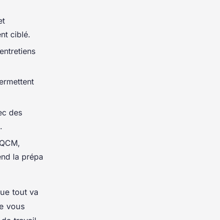
et
t ciblé.
entretiens
permettent
ec des
.
, QCM,
end la prépa
ue tout va
ue vous