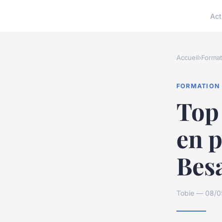
Act
Accueil
›
Format
FORMATION
Top 
en 
Bes
Tobie — 08/05