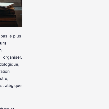
pas le plus
ours
n
l’organiser,
odologique,
ration
stre,
 stratégique
ythme et