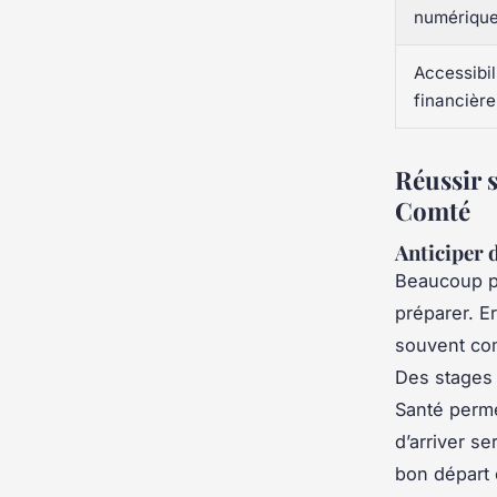
numériqu
Accessibil
financière
Réussir 
Comté
Anticiper d
Beaucoup pe
préparer. Er
souvent co
Des stages
Santé
permet
d’arriver s
bon départ 