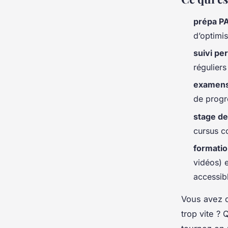
prépa P
d’optimi
suivi pe
réguliers
examens
de progre
stage de
cursus c
formati
vidéos) 
accessibl
Vous avez c
trop vite ?