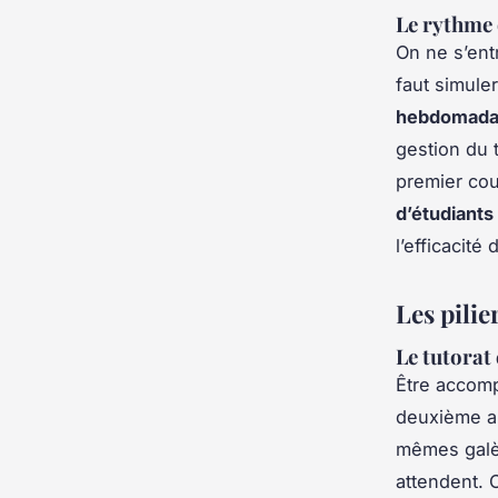
Le rythme
On ne s’ent
faut simuler
hebdomadai
gestion du 
premier cou
d’étudiants
l’efficacité
Les pili
Le tutorat
Être accomp
deuxième an
mêmes galèr
attendent.