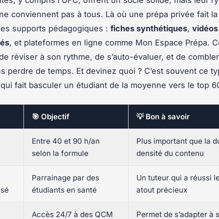
 ne conviennent pas à tous. Là où une prépa privée fait la
 ses supports pédagogiques :
fiches synthétiques
,
vidéos
gés
, et plateformes en ligne comme
Mon Espace Prépa
. C
de réviser à son rythme, de s’auto-évaluer, et de comble
s perdre de temps. Et devinez quoi ? C’est souvent ce t
qui fait basculer un étudiant de la moyenne vers le top 6
🎯 Objectif
💡 Bon à savoir
Entre 40 et 90 h/an
Plus important que la du
selon la formule
densité du contenu
Parrainage par des
Un tuteur qui a réussi l
isé
étudiants en santé
atout précieux
Accès 24/7 à des QCM
Permet de s’adapter à 