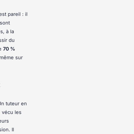
 pareil : il
 sont
s, à la
ssir du
de
70 %
i-même sur
t
Un tuteur en
a vécu les
eurs
on. Il