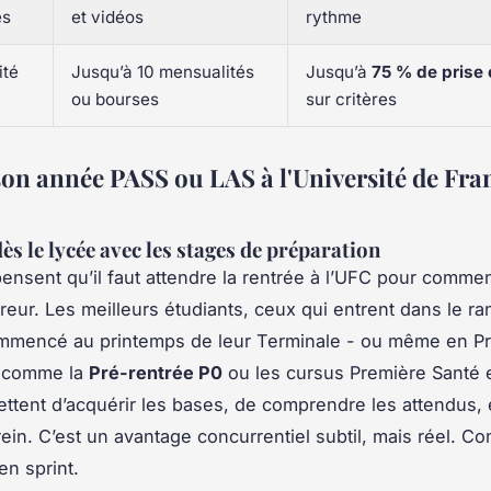
es
et vidéos
rythme
ité
Jusqu’à 10 mensualités
Jusqu’à
75 % de prise
ou bourses
sur critères
son année PASS ou LAS à l'Université de Fr
ès le lycée avec les stages de préparation
nsent qu’il faut attendre la rentrée à l’UFC pour comme
reur. Les meilleurs étudiants, ceux qui entrent dans le ra
mmencé au printemps de leur Terminale - ou même en Pr
 comme la
Pré-rentrée P0
ou les cursus
Première Santé
tent d’acquérir les bases, de comprendre les attendus, e
erein. C’est un avantage concurrentiel subtil, mais réel. 
en sprint.