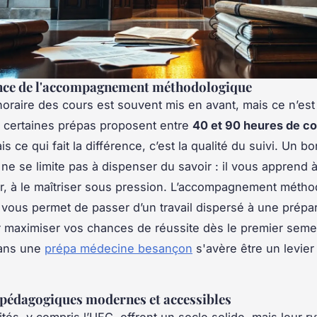
nce de l'accompagnement méthodologique
oraire des cours est souvent mis en avant, mais ce n’est 
i, certaines prépas proposent entre
40 et 90 heures de c
is ce qui fait la différence, c’est la qualité du suivi. Un bo
e se limite pas à dispenser du savoir : il vous apprend à 
uer, à le maîtriser sous pression. L’accompagnement méth
i vous permet de passer d’un travail dispersé à une prépa
r maximiser vos chances de réussite dès le premier seme
dans une
prépa médecine besançon
s'avère être un levier
 pédagogiques modernes et accessibles
tés, y compris l’UFC, offrent un socle solide, mais leur r