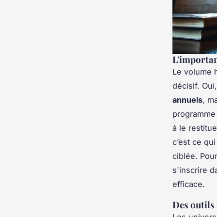
L'importa
Le volume h
décisif. Ou
annuels
, ma
programme n
à le restit
c’est ce qu
ciblée. Pou
s'inscrire 
efficace.
Des outils
Les universi