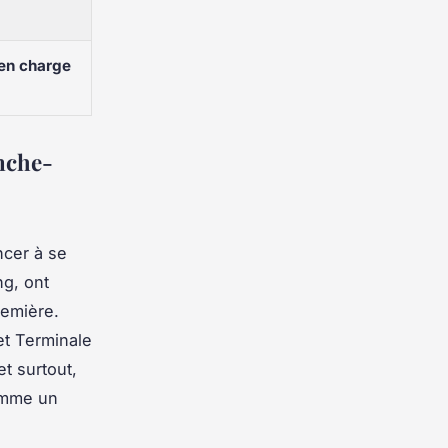
 en charge
anche-
ncer à se
ng, ont
emière.
et
Terminale
t surtout,
Comme un